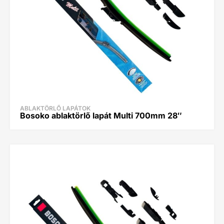
ABLAKTÖRLŐ LAPÁTOK
Bosoko ablaktörlő lapát Multi 700mm 28″