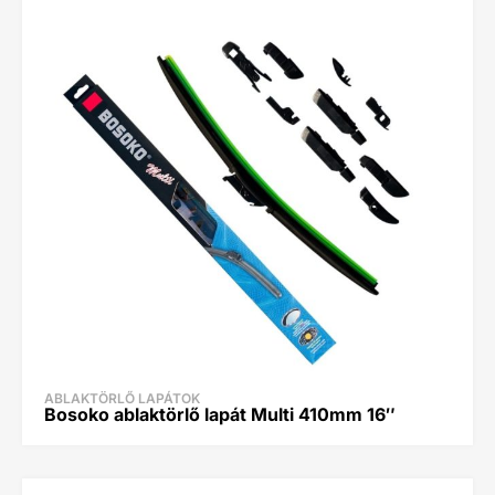
ABLAKTÖRLŐ LAPÁTOK
Bosoko ablaktörlő lapát Multi 410mm 16″