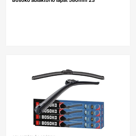
Bosoko ablaktörlő lapát 580mm 23″