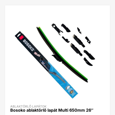
ABLAKTÖRLŐ LAPÁTOK
Bosoko ablaktörlő lapát Multi 650mm 26″