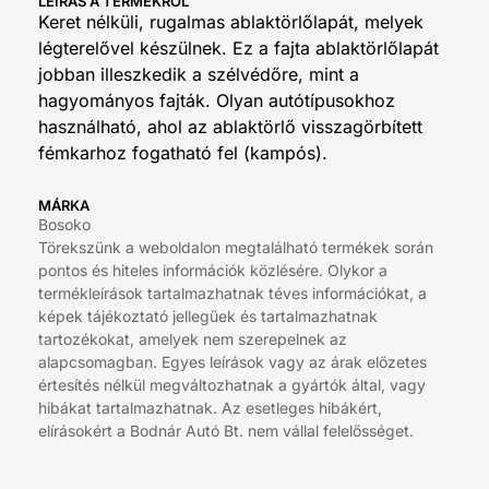
LEÍRÁS A TERMÉKRŐL
Keret nélküli, rugalmas ablaktörlőlapát, melyek
légterelővel készülnek. Ez a fajta ablaktörlőlapát
jobban illeszkedik a szélvédőre, mint a
hagyományos fajták. Olyan autótípusokhoz
használható, ahol az ablaktörlő visszagörbített
fémkarhoz fogatható fel (kampós).
MÁRKA
Bosoko
Törekszünk a weboldalon megtalálható termékek során
pontos és hiteles információk közlésére. Olykor a
termékleírások tartalmazhatnak téves információkat, a
képek tájékoztató jellegűek és tartalmazhatnak
tartozékokat, amelyek nem szerepelnek az
alapcsomagban. Egyes leírások vagy az árak előzetes
értesítés nélkül megváltozhatnak a gyártók által, vagy
hibákat tartalmazhatnak. Az esetleges hibákért,
elírásokért a Bodnár Autó Bt. nem vállal felelősséget.