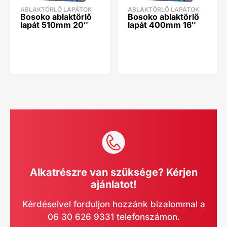
ABLAKTÖRLŐ LAPÁTOK
ABLAKTÖRLŐ LAPÁTOK
Bosoko ablaktörlő
Bosoko ablaktörlő
lapát 510mm 20″
lapát 400mm 16″
Alkatrészre van szüksége? Kérjen
ajánlatot!
Kérdéseivel forduljon hozzánk bizalommal a
06 30 626 9331 telefonszámon.