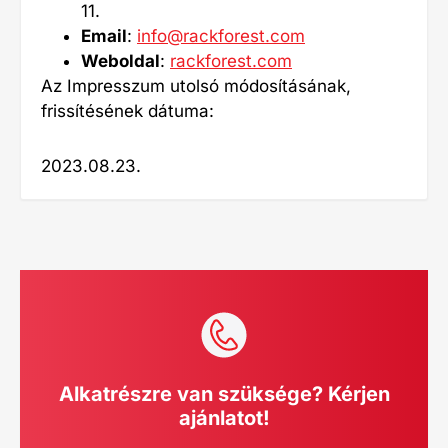
11.
Email
:
info@rackforest.com
Weboldal
:
rackforest.com
Az Impresszum utolsó módosításának,
frissítésének dátuma:
2023.08.23.
Alkatrészre van szüksége? Kérjen
ajánlatot!