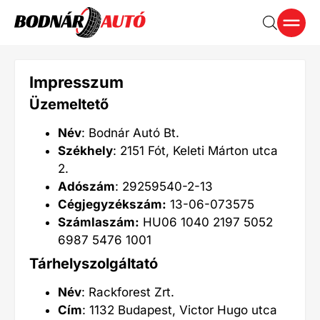
Impresszum
Üzemeltető
Név
: Bodnár Autó Bt.
Székhely
: 2151 Fót, Keleti Márton utca
2.
Adószám
: 29259540-2-13
Cégjegyzékszám:
13-06-073575
Számlaszám:
HU06 1040 2197 5052
6987 5476 1001
Tárhelyszolgáltató
Név
: Rackforest Zrt.
Cím
: 1132 Budapest, Victor Hugo utca