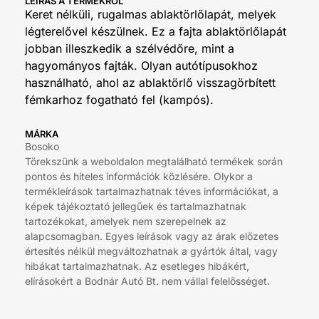
LEÍRÁS A TERMÉKRŐL
Keret nélküli, rugalmas ablaktörlőlapát, melyek
légterelővel készülnek. Ez a fajta ablaktörlőlapát
jobban illeszkedik a szélvédőre, mint a
hagyományos fajták. Olyan autótípusokhoz
használható, ahol az ablaktörlő visszagörbített
fémkarhoz fogatható fel (kampós).
MÁRKA
Bosoko
Törekszünk a weboldalon megtalálható termékek során
pontos és hiteles információk közlésére. Olykor a
termékleírások tartalmazhatnak téves információkat, a
képek tájékoztató jellegűek és tartalmazhatnak
tartozékokat, amelyek nem szerepelnek az
alapcsomagban. Egyes leírások vagy az árak előzetes
értesítés nélkül megváltozhatnak a gyártók által, vagy
hibákat tartalmazhatnak. Az esetleges hibákért,
elírásokért a Bodnár Autó Bt. nem vállal felelősséget.