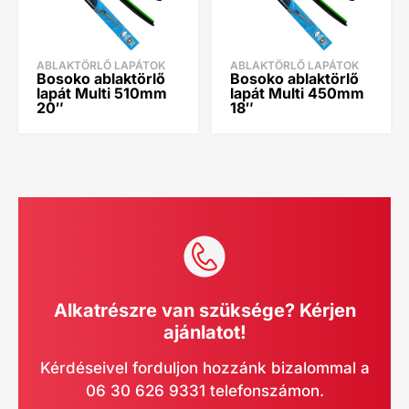
ABLAKTÖRLŐ LAPÁTOK
ABLAKTÖRLŐ LAPÁTOK
Bosoko ablaktörlő
Bosoko ablaktörlő
lapát Multi 510mm
lapát Multi 450mm
20″
18″
Alkatrészre van szüksége? Kérjen
ajánlatot!
Kérdéseivel forduljon hozzánk bizalommal a
06 30 626 9331 telefonszámon.