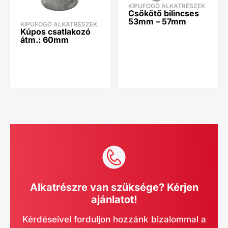
KIPUFOGÓ ALKATRÉSZEK
Csőkötő bilincses
53mm – 57mm
KIPUFOGÓ ALKATRÉSZEK
Kúpos csatlakozó
átm.: 60mm
Alkatrészre van szüksége? Kérjen
ajánlatot!
Kérdéseivel forduljon hozzánk bizalommal a