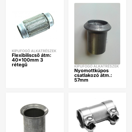
KIPUFOGÓ ALKATRÉSZEK
Flexibiliscső átm:
40x100mm 3
rétegű
KIPUFOGÓ ALKATRÉSZEK
Nyomottkúpos
csatlakozó átm.:
57mm