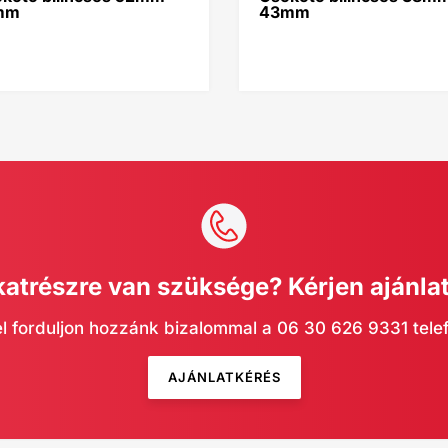
mm
43mm
katrészre van szüksége? Kérjen ajánlat
l forduljon hozzánk bizalommal a 06 30 626 9331 tel
AJÁNLATKÉRÉS