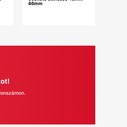
46mm
ot!
efonszámon.