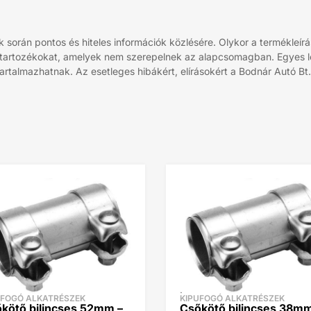
során pontos és hiteles információk közlésére. Olykor a termékleírá
 tartozékokat, amelyek nem szerepelnek az alapcsomagban. Egyes leí
rtalmazhatnak. Az esetleges hibákért, elírásokért a Bodnár Autó Bt. 
UFOGÓ ALKATRÉSZEK
KIPUFOGÓ ALKATRÉSZEK
kötő bilincses 52mm –
Csőkötő bilincses 38mm