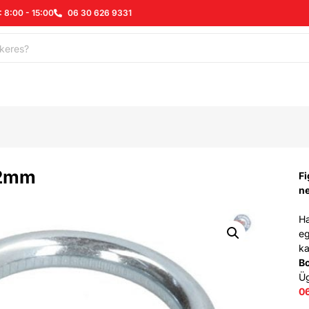
: 8:00 - 15:00
06 30 626 9331
62mm
Fi
n
Ha
eg
ka
B
Ü
0