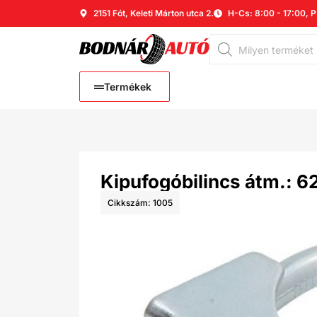
2151 Fót, Keleti Márton utca 2.
H-Cs: 8:00 - 17:00, P
Termékek
Kipufogóbilincs átm.: 
Cikkszám: 1005