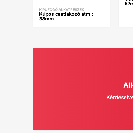
57
KIPUFOGÓ ALKATRÉSZEK
Kúpos csatlakozó átm.:
38mm
Al
Kérdéseive