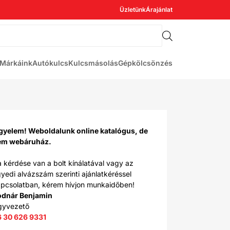
Üzletünk
Árajánlat
Márkáink
Autókulcs
Kulcsmásolás
Gépkölcsönzés
gyelem! Weboldalunk online katalógus, de
em webáruház.
 kérdése van a bolt kínálatával vagy az
yedi alvázszám szerinti ajánlatkéréssel
pcsolatban, kérem hívjon munkaidőben!
odnár Benjamin
gyvezető
6 30 626 9331