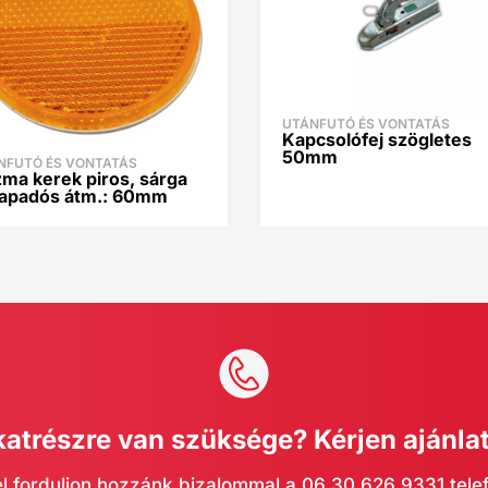
UTÁNFUTÓ ÉS VONTATÁS
Kapcsolófej szögletes
50mm
NFUTÓ ÉS VONTATÁS
zma kerek piros, sárga
apadós átm.: 60mm
katrészre van szüksége? Kérjen ajánlat
l forduljon hozzánk bizalommal a 06 30 626 9331 tel