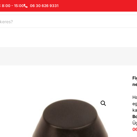
: 8:00 - 15:00
06 30 626 9331
Fi
n
Ha
eg
ka
B
Ü
0