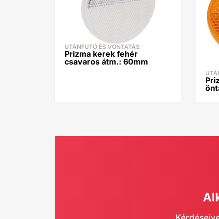
UTÁNFUTÓ ÉS VONTATÁS
Prizma kerek fehér
csavaros átm.: 60mm
UTÁ
Pri
önt
Al
Kérdéseive