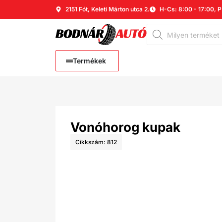
2151 Fót, Keleti Márton utca 2.
H-Cs: 8:00 - 17:00, P
Termékek
Vonóhorog kupak
Cikkszám: 812