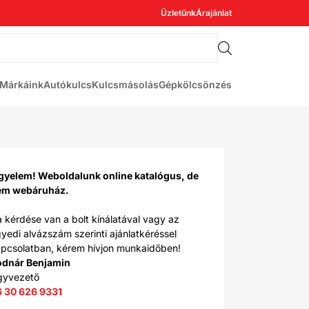
Üzletünk
Árajánlat
Márkáink
Autókulcs
Kulcsmásolás
Gépkölcsönzés
gyelem! Weboldalunk online katalógus, de
em webáruház.
 kérdése van a bolt kínálatával vagy az
yedi alvázszám szerinti ajánlatkéréssel
pcsolatban, kérem hívjon munkaidőben!
odnár Benjamin
gyvezető
6 30 626 9331