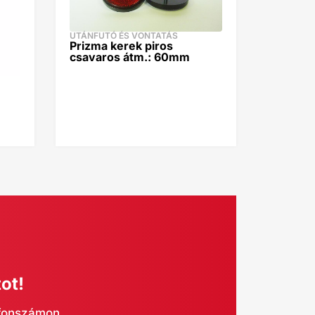
UTÁNFUTÓ ÉS VONTATÁS
Prizma kerek piros
csavaros átm.: 60mm
ot!
efonszámon.