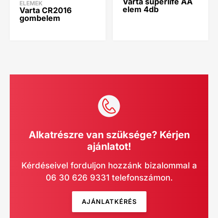
Varta superlife AA
ELEMEK
elem 4db
Varta CR2016
gombelem
Alkatrészre van szüksége? Kérjen
ajánlatot!
Kérdéseivel forduljon hozzánk bizalommal a
06 30 626 9331 telefonszámon.
AJÁNLATKÉRÉS