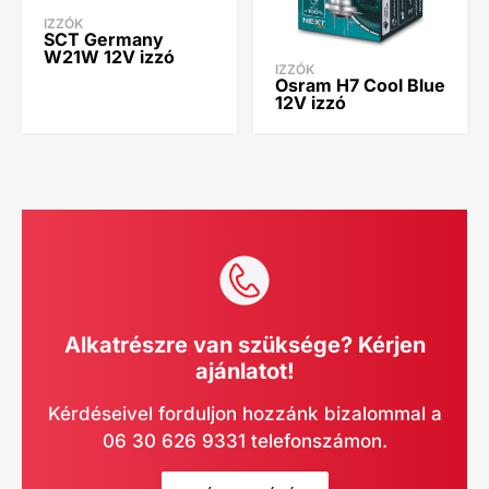
IZZÓK
SCT Germany
W21W 12V izzó
IZZÓK
Osram H7 Cool Blue
12V izzó
Alkatrészre van szüksége? Kérjen
ajánlatot!
Kérdéseivel forduljon hozzánk bizalommal a
06 30 626 9331 telefonszámon.