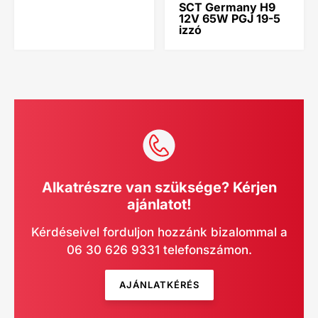
SCT Germany H9
12V 65W PGJ 19-5
izzó
Alkatrészre van szüksége? Kérjen
ajánlatot!
Kérdéseivel forduljon hozzánk bizalommal a
06 30 626 9331 telefonszámon.
AJÁNLATKÉRÉS