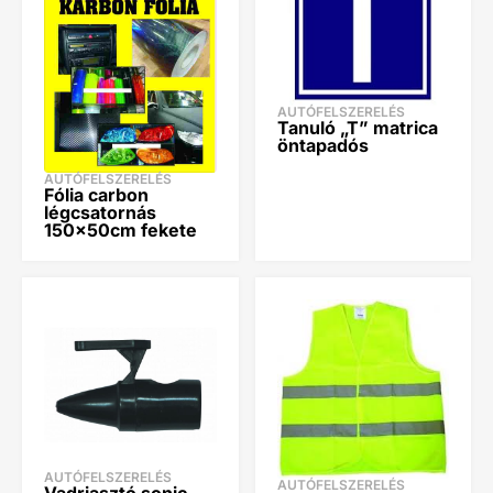
AUTÓFELSZERELÉS
Tanuló „T” matrica
öntapadós
AUTÓFELSZERELÉS
Fólia carbon
légcsatornás
150x50cm fekete
AUTÓFELSZERELÉS
AUTÓFELSZERELÉS