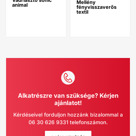
Vadriasztó sonic
Mellény
animal
fényvisszaverős
textil
Alkatrészre van szüksége? Kérjen
ajánlatot!
Kérdéseivel forduljon hozzánk bizalommal a
06 30 626 9331 telefonszámon.