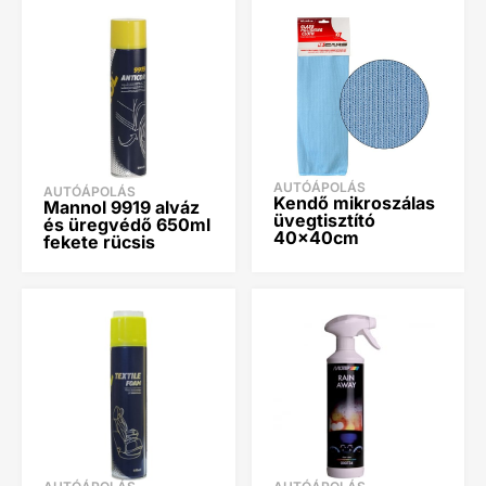
AUTÓÁPOLÁS
AUTÓÁPOLÁS
Kendő mikroszálas
Mannol 9919 alváz
üvegtisztító
és üregvédő 650ml
40x40cm
fekete rücsis