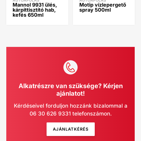
AUTÓÁPOLÁS
AUTÓÁPOLÁS
Mannol 9931 ülés,
Motip vízlepergető
kárpittisztító hab,
spray 500ml
kefés 650ml
Alkatrészre van szüksége? Kérjen
ajánlatot!
Kérdéseivel forduljon hozzánk bizalommal a
06 30 626 9331 telefonszámon.
AJÁNLATKÉRÉS