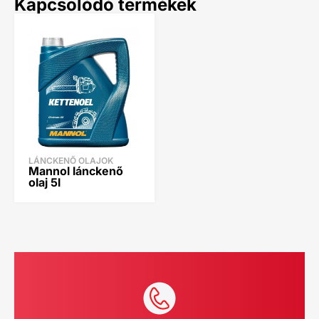
Kapcsolódó termékek
LÁNCKENŐ OLAJOK
Mannol lánckenő
olaj 5l