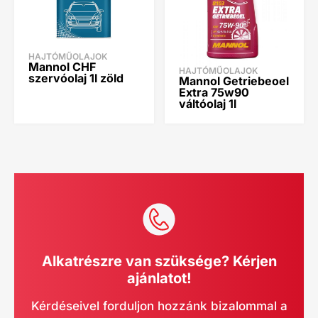
HAJTÓMŰOLAJOK
Mannol CHF
HAJTÓMŰOLAJOK
szervóolaj 1l zöld
Mannol Getriebeoel
Extra 75w90
váltóolaj 1l
Alkatrészre van szüksége? Kérjen
ajánlatot!
Kérdéseivel forduljon hozzánk bizalommal a