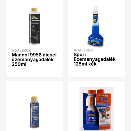
ADALÉKOK
ADALÉKOK
Spuri
Mannol 9956 diesel
üzemanyagadalék
üzemanyagadalék
125ml kék
250ml