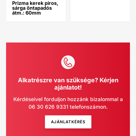
Prizma kerek piros,
sárga öntapadós
átm.: 60mm
Alkatrészre van szüksége? Kérjen
ajánlatot!
Kérdéseivel forduljon hozzánk bizalommal a
06 30 626 9331 telefonszámon.
AJÁNLATKÉRÉS