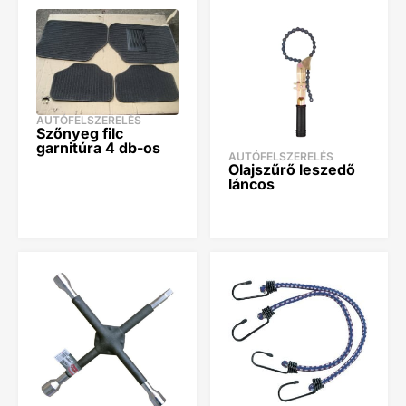
AUTÓFELSZERELÉS
Szőnyeg filc
garnitúra 4 db-os
AUTÓFELSZERELÉS
Olajszűrő leszedő
láncos