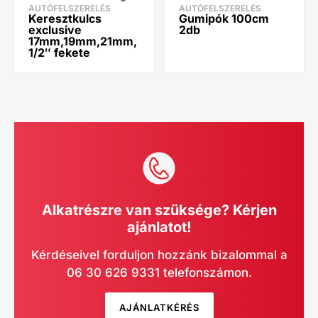
AUTÓFELSZERELÉS
AUTÓFELSZERELÉS
Keresztkulcs
Gumipók 100cm
exclusive
2db
17mm,19mm,21mm,
1/2″ fekete
Alkatrészre van szüksége? Kérjen
ajánlatot!
Kérdéseivel forduljon hozzánk bizalommal a
06 30 626 9331 telefonszámon.
AJÁNLATKÉRÉS