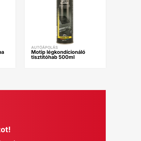
AUTÓÁPOLÁS
ba
Motip légkondícionáló
tisztítóhab 500ml
ot!