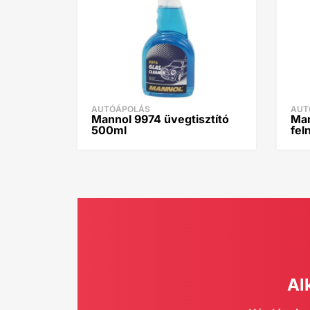
AUTÓÁPOLÁS
AUT
Mannol 9974 üvegtisztító
Man
500ml
fel
Al