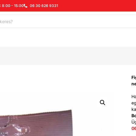
: 8:00 - 15:00
06 30 626 9331
Fi
n
Ha
eg
ka
B
Ü
0