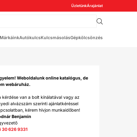
Üzletünk
Árajánlat
Márkáink
Autókulcs
Kulcsmásolás
Gépkölcsönzés
gyelem! Weboldalunk online katalógus, de
em webáruház.
 kérdése van a bolt kínálatával vagy az
yedi alvázszám szerinti ajánlatkéréssel
pcsolatban, kérem hívjon munkaidőben!
odnár Benjamin
gyvezető
6 30 626 9331