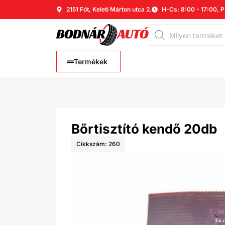
2151 Fót, Keleti Márton utca 2.
H-Cs: 8:00 - 17:00, P
Termékek
Bőrtisztító kendő 20db
Cikkszám: 260