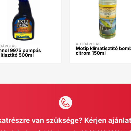
AUTÓÁPOLÁS
ÓÁPOLÁS
Motip klímatisztító bom
nol 9975 pumpás
citrom 150ml
nitisztító 500ml
katrészre van szüksége? Kérjen ajánlat