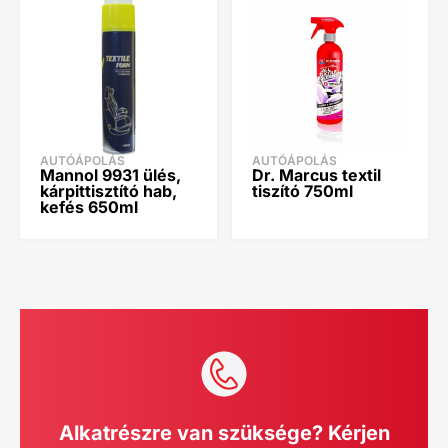
AUTÓÁPOLÁS
AUTÓÁPOLÁS
Mannol 9931 ülés,
Dr. Marcus textil
kárpittisztító hab,
tiszító 750ml
kefés 650ml
Alkatrészre van szüksége? Kérjen