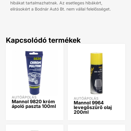
hibákat tartalmazhatnak. Az esetleges hibákért,
elírásokért a Bodnár Autó Bt. nem vállal felelősséget.
Kapcsolódó termékek
AUTÓÁPOLÁS
AUTÓÁPOLÁS
Mannol 9820 króm
Mannol 9964
ápoló paszta 100ml
levegőszűrő olaj
200ml